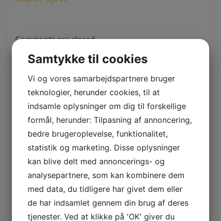
Comments are closed.
Samtykke til cookies
Vi og vores samarbejdspartnere bruger
Seneste indlæg
teknologier, herunder cookies, til at
Få professionel hjælp fra en indretningsarkitekt i
indsamle oplysninger om dig til forskellige
København til dit drømmehjem
formål, herunder: Tilpasning af annoncering,
Få fornyet energi og velvære med Thai massage i Herlev
bedre brugeroplevelse, funktionalitet,
Sådan sikrer du dit tag med effektiv reparation af skotrende
statistik og marketing. Disse oplysninger
Sådan finder du den bedste tandlæge i Korsør for optimal
kan blive delt med annoncerings- og
tandpleje
analysepartnere, som kan kombinere dem
Fordele og processer ved montage af betonelementer i
med data, du tidligere har givet dem eller
moderne byggeri
de har indsamlet gennem din brug af deres
tjenester. Ved at klikke på 'OK' giver du