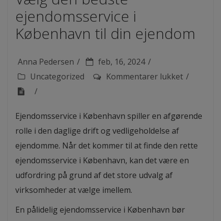
ejendomsservice i
København til din ejendom
Anna Pedersen
feb, 16, 2024
Uncategorized
Kommentarer lukket
til
Vælg
den
Ejendomsservice i København spiller en afgørende
bedste
rolle i den daglige drift og vedligeholdelse af
ejendomss
ejendomme. Når det kommer til at finde den rette
i
ejendomsservice i København, kan det være en
Københav
udfordring på grund af det store udvalg af
til
virksomheder at vælge imellem.
din
En pålidelig ejendomsservice i København bør
ejendom