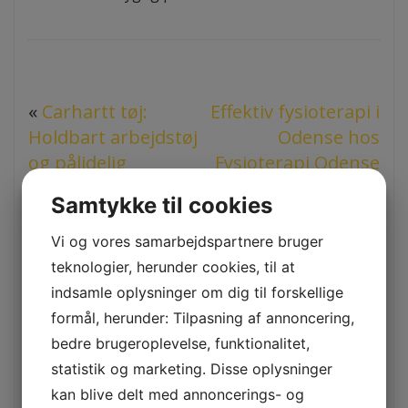
«
Carhartt tøj:
Effektiv fysioterapi i
Holdbart arbejdstøj
Odense hos
og pålidelig
Fysioterapi Odense
outdoorbeklædning
»
Samtykke til cookies
Vi og vores samarbejdspartnere bruger
Comments are closed.
teknologier, herunder cookies, til at
indsamle oplysninger om dig til forskellige
formål, herunder: Tilpasning af annoncering,
bedre brugeroplevelse, funktionalitet,
Seneste indlæg
statistik og marketing. Disse oplysninger
Få professionel hjælp fra en indretningsarkitekt i
kan blive delt med annoncerings- og
København til dit drømmehjem