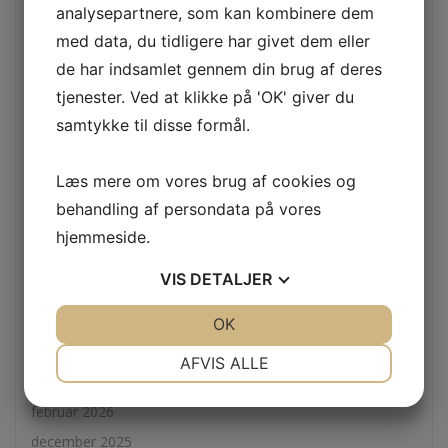
analysepartnere, som kan kombinere dem
Få fornyet energi og velvære med Thai massage i Herlev
med data, du tidligere har givet dem eller
Sådan sikrer du dit tag med effektiv reparation af skotrende
de har indsamlet gennem din brug af deres
Sådan finder du den bedste tandlæge i Korsør for optimal
tjenester. Ved at klikke på 'OK' giver du
tandpleje
samtykke til disse formål.
Fordele og processer ved montage af betonelementer i
moderne byggeri
Læs mere om vores brug af cookies og
Seneste kommentarer
behandling af persondata på vores
hjemmeside.
A WordPress Commenter
til
Hello world!
VIS
DETALJER
Arkiver
JA
NEJ
OK
JA
NEJ
juli 2026
NØDVENDIGE
PRÆFERENCER
AFVIS ALLE
april 2026
JA
NEJ
JA
NEJ
februar 2026
MARKETING
STATISTIK
december 2025